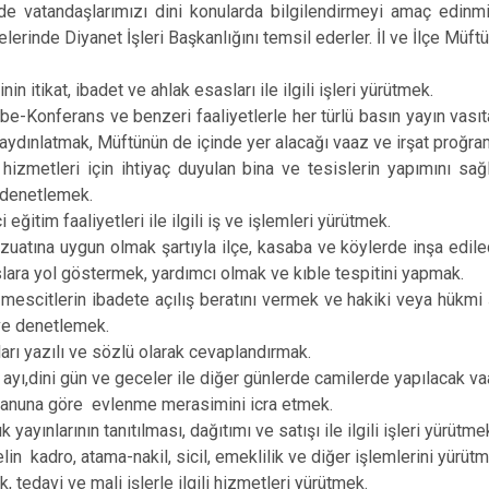
Pehlivanköy
e vatandaşlarımızı dini konularda bilgilendirmeyi amaç edinmişti
lerinde Diyanet İşleri Başkanlığını temsil ederler. İl ve İlçe Müftül
Pınarhisar
Vize
nin itikat, ibadet ve ahlak esasları ile ilgili işleri yürütmek.
e-Konferans ve benzeri faaliyetlerle her türlü basın yayın vasıt
ydınlatmak, Müftünün de içinde yer alacağı vaaz ve irşat proğra
hizmetleri için ihtiyaç duyulan bina ve tesislerin yapımını sağ
denetlemek.
 eğitim faaliyetleri ile ilgili iş ve işlemleri yürütmek.
uatına uygun olmak şartıyla ilçe, kasaba ve köylerde inşa edilec
lara yol göstermek, yardımcı olmak ve kıble tespitini yapmak.
mescitlerin ibadete açılış beratını vermek ve hakiki veya hükmi 
e denetlemek.
ları yazılı ve sözlü olarak cevaplandırmak.
yı,dini gün ve geceler ile diğer günlerde camilerde yapılacak vaa
anuna göre evlenme merasimini icra etmek.
 yayınlarının tanıtılması, dağıtımı ve satışı ile ilgili işleri yürütme
in kadro, atama-nakil, sicil, emeklilik ve diğer işlemlerini yürütm
 tedavi ve mali işlerle ilgili hizmetleri yürütmek.