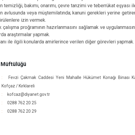
 temizliği, bakımı, onarımı, çevre tanzimi ve teberrükat eşyası ile
n avlusunda veya müştemilatında; kanuni gerekleri yerine getire
rülenlere izin vermek.
 çalışma proğramının hazırlanmasını sağlamak ve uygulanmasını ta
larda araştırmalar yapmak.
nı ile ilgili konularda amirlerince verilen diğer görevleri yapmak.
e Müftülüğü
Fevzi Çakmak Caddesi Yeni Mahalle Hükümet Konağı Binası Ka
Kofçaz / Kırklareli
kofcaz@diyanet.gov.tr
0288 762 20 25
0288 762 20 29