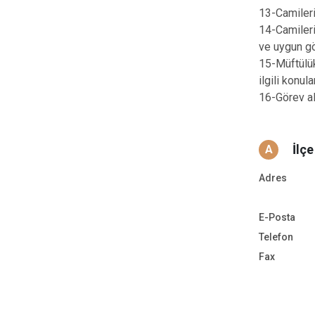
13-Camilerin
14-Camileri
ve uygun gö
15-Müftülük
ilgili konu
16-Görev ala
İlç
A
Adres
E-Posta
Telefon
Fax