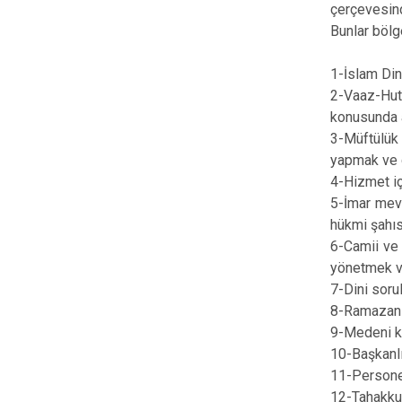
çerçevesind
Bunlar bölge
1-İslam Dini
2-Vaaz-Hutb
konusunda a
3-Müftülük 
yapmak ve 
4-Hizmet içi
5-İmar mevz
hükmi şahıs
6-Camii ve 
yönetmek v
7-Dini soru
8-Ramazan a
9-Medeni k
10-Başkanlık
11-Personel
12-Tahakkuk,