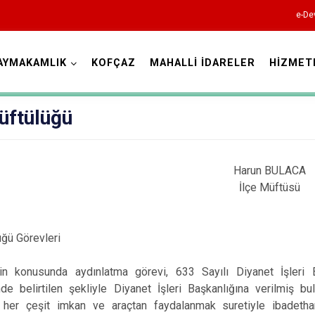
e-De
AYMAKAMLIK
KOFÇAZ
MAHALLİ İDARELER
HİZMET
Kırklareli
üftülüğü
Harun BULACA
İlçe Müftüsü
Babaeski
üğü Görevleri
Demirköy
Kofçaz
n konusunda aydınlatma görevi, 633 Sayılı Diyanet İşleri B
de belirtilen şekliyle Diyanet İşleri Başkanlığına verilmiş bu
Lüleburgaz
; her çeşit imkan ve araçtan faydalanmak suretiyle ibadetha