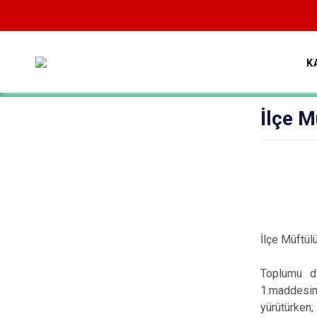
K
İlçe M
İlçe Müftül
Toplumu di
1.maddesin
yürütürken