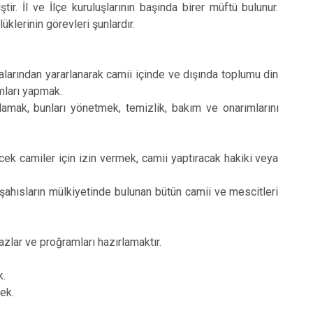
r. İl ve İlçe kuruluşlarının başında birer müftü bulunur.
üklerinin görevleri şunlardır.
alarından yararlanarak camii içinde ve dışında toplumu din
mları yapmak.
lamak, bunları yönetmek, temizlik, bakım ve onarımlarını
ek camiler için izin vermek, camii yaptıracak hakiki veya
şahısların mülkiyetinde bulunan bütün camii ve mescitleri
zlar ve proğramları hazırlamaktır.
k.
ek.