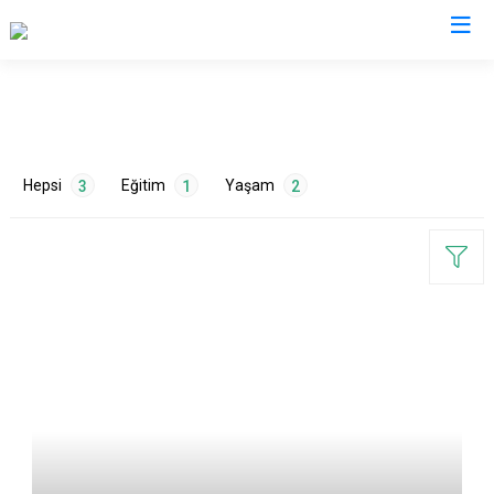
Kırklareli
Babaeski
Hepsi
Eğitim
Yaşam
3
1
2
Demirköy
Kofçaz
Lüleburgaz
Pehlivanköy
ETİKETLER
Pınarhisar
Vize
Eğlence
1
Erişilebilirlik
1
Okullar
1