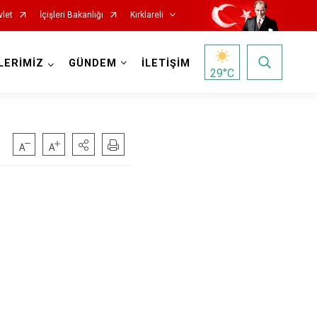
vlet
İçişleri Bakanlığı
Kırklareli
LERİMİZ
GÜNDEM
İLETİŞİM
29
°C