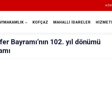
e-De
AYMAKAMLIK
KOFÇAZ
MAHALLİ İDARELER
HİZMET
Kırklareli
fer Bayramı’nın 102. yıl dönümü
amı
Babaeski
Demirköy
Kofçaz
Lüleburgaz