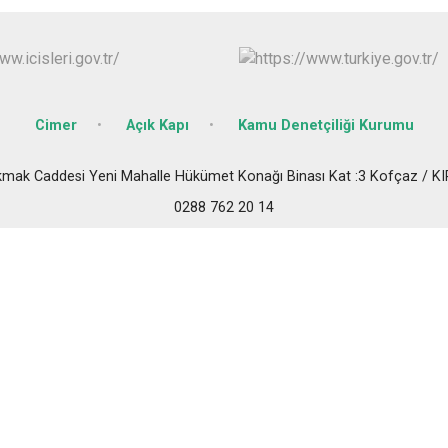
Pehlivanköy
Pınarhisar
Vize
Cimer
Açık Kapı
Kamu Denetçiliği Kurumu
kmak Caddesi Yeni Mahalle Hükümet Konağı Binası Kat :3 Kofçaz / K
0288 762 20 14