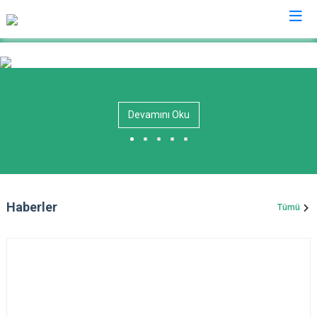
Kırklareli
Babaeski
Devamını Oku
Demirköy
Kofçaz
Lüleburgaz
Pehlivanköy
Haberler
Tümü
Pınarhisar
Vize